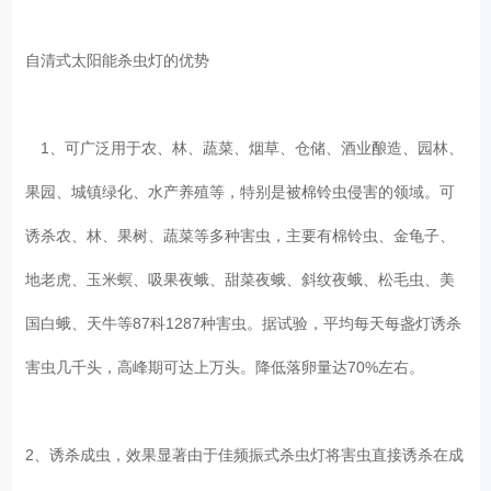
自清式太阳能杀虫灯的优势
1、可广泛用于农、林、蔬菜、烟草、仓储、酒业酿造、园林、
果园、城镇绿化、水产养殖等，特别是被棉铃虫侵害的领域。可
诱杀农、林、果树、蔬菜等多种害虫，主要有棉铃虫、金龟子、
地老虎、玉米螟、吸果夜蛾、甜菜夜蛾、斜纹夜蛾、松毛虫、美
国白蛾、天牛等87科1287种害虫。据试验，平均每天每盏灯诱杀
害虫几千头，高峰期可达上万头。降低落卵量达70%左右。
2、诱杀成虫，效果显著由于佳频振式杀虫灯将害虫直接诱杀在成