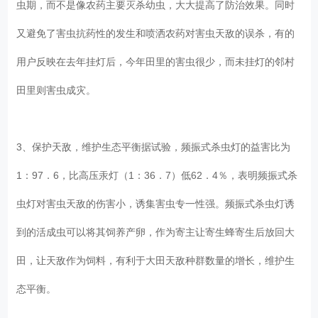
虫期，而不是像农药主要灭杀幼虫，大大提高了防治效果。同时
又避免了害虫抗药性的发生和喷洒农药对害虫天敌的误杀，有的
用户反映在去年挂灯后，今年田里的害虫很少，而未挂灯的邻村
田里则害虫成灾。
3、保护天敌，维护生态平衡据试验，频振式杀虫灯的益害比为
1：97．6，比高压汞灯（1：36．7）低62．4％，表明频振式杀
虫灯对害虫天敌的伤害小，诱集害虫专一性强。频振式杀虫灯诱
到的活成虫可以将其饲养产卵，作为寄主让寄生蜂寄生后放回大
田，让天敌作为饲料，有利于大田天敌种群数量的增长，维护生
态平衡。