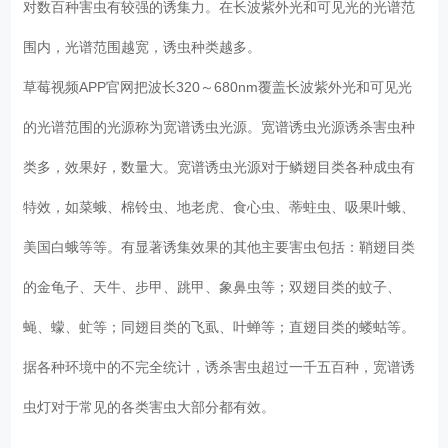
对数百种害虫有较强的诱集力。在长波紫外光和可见光的光谱范
围内，光谱范围越宽，诱虫种类越多。
草莓视频APP官网把波长320～680nm覆盖长波紫外光和可见光
的光谱范围的光源称为宽谱诱虫光源。宽谱诱虫光源诱杀害虫种
类多，效果好，数量大。宽谱诱虫光源对于鳞翅目类各种成虫有
特效，如菜蛾、棉铃虫、地老虎、食心虫、蒂蛀虫、吸果叶蛾、
美国白蛾等等。有显著诱集效果的其他主要害虫包括：鞘翅目类
的金龟子、天牛、步甲、跳甲、象鼻虫等；双翅目类的蚊子、
蝇、蠓、虻等；同翅目类的飞虱、叶蝉等；直翅目类的蝼蛄等。
据各种环境中的不完全统计，诱杀害虫超过一千五百种，宽谱诱
虫灯对于常见的各类害虫大部分都有效。