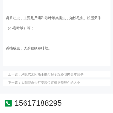
诱杀幼虫，主要是尺蠖和卷叶蛾类害虫，如松毛虫、松墨天牛
（小卷叶蛾）等；
诱捕成虫，诱杀稻纵卷叶螟。
上一篇：
风吸式太阳能杀虫灯起子短路电网是咋回事
下一篇：
太阳能杀虫灯安装位置根据预埋件的大小
15617188295