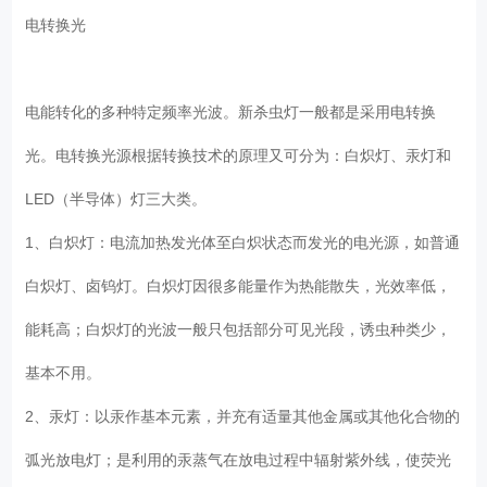
电转换光
电能转化的多种特定频率光波。新杀虫灯一般都是采用电转换
光。电转换光源根据转换技术的原理又可分为：白炽灯、汞灯和
LED（半导体）灯三大类。
1、白炽灯：电流加热发光体至白炽状态而发光的电光源，如普通
白炽灯、卤钨灯。白炽灯因很多能量作为热能散失，光效率低，
能耗高；白炽灯的光波一般只包括部分可见光段，诱虫种类少，
基本不用。
2、汞灯：以汞作基本元素，并充有适量其他金属或其他化合物的
弧光放电灯；是利用的汞蒸气在放电过程中辐射紫外线，使荧光