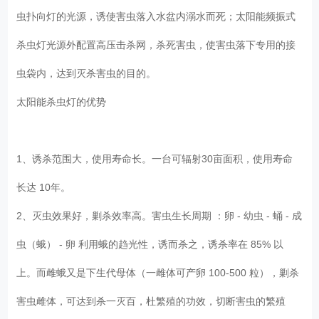
虫扑向灯的光源，诱使害虫落入水盆内溺水而死；太阳能频振式
杀虫灯光源外配置高压击杀网，杀死害虫，使害虫落下专用的接
虫袋内，达到灭杀害虫的目的。
太阳能杀虫灯的优势
1、诱杀范围大，使用寿命长。一台可辐射30亩面积，使用寿命
长达 10年。
2、灭虫效果好，剿杀效率高。害虫生长周期 ：卵 - 幼虫 - 蛹 - 成
虫（蛾） - 卵 利用蛾的趋光性，诱而杀之，诱杀率在 85% 以
上。而雌蛾又是下生代母体（一雌体可产卵 100-500 粒），剿杀
害虫雌体，可达到杀一灭百，杜繁殖的功效，切断害虫的繁殖