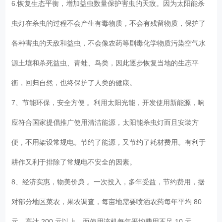
6.恢复生态平衡，增加益虫数量保护害虫的天敌。因为太阳能杀
虫灯在杀虫的过程不会产生有毒物质，不会有残留物质，保护了
各种害虫的天敌和益虫，不会像农药等剧毒化学物质污染空气水
源土壤和杀死益虫、青蛙、鸟类，因此逐步恢复当地的生态平
衡，回归自然，也终保护了人类的健康。
7、节能环保，安全方便 。利用太阳光能，开发使用新能源，响
应符合国家提倡推广使用清洁能源，太阳能杀虫灯而且安装方
便，不用架设常规电。节约了能源，又节约了耗材费用。有利于
耕作又利于排除了常规电不安全的因素。
8、经济实惠，物美价廉 。一次投入，多年受益，节约费用，据
对部分地区菜农，果农调查，每亩地需要喷洒农药每年平均 80
元，高达 200 元以上，而使用该机每年平均费用不足 10 元。