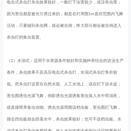
电击式杀虫灯杀虫效果较好，一般灯下虫害较少，或没有虫害；
因为害虫都是被光引诱过来的，都是在灯周围1m直径范围内飞舞
活动，只要碰到杀虫网，就会被击倒，终大部分都会被击倒进入
杀虫灯的集虫装置。
（2）水溺式：适用于水资源条件较好和实施种养结合的农业生产
条件，杀虫效果不及高压电击式杀虫灯，水溺式杀虫灯售价较
低。把杀虫灯设置在自然水面、人工水池上，或在灯下设水盆；
害虫围诱虫光源飞舞，倒影诱虫光源诱集害虫落入水中而溺死，
或直接喂养食虫动物。诱虫光源周围设档虫板，害虫围灯飞舞，
撞击挡虫板就会跌落水中，杀虫效果较好；也可不设档虫板。水
溺式杀虫灯杀虫效果较差，掉入水中的害虫有部分还可能重新起