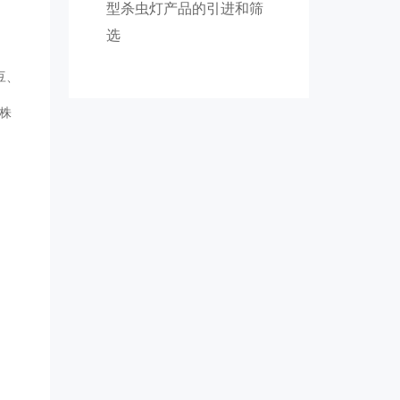
型杀虫灯产品的引进和筛
选
豆、
植株