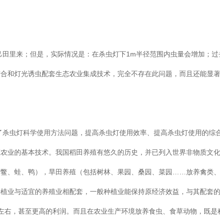
田里来；但是，实际情况是：在杀虫灯下1m半径范围内虫量会增加；过
结合和灯光诱虫配套生态农业集成技术，完全不存在此问题，而且还能显
了杀虫灯科学使用方法问题，提高杀虫灯使用效率、提高杀虫灯使用的综
态农业的基本技术。我国稻田养殖有悠久的历史，并已列入世界非物质文
、鳖、蛙、鸭），旱田养殖（包括树林、果园、桑园、菜园……放养禽类
种植业与适宜的养殖业相配套，一般种植业能保持原经济效益，与其配套
/亩左右，甚至更高的利润。而且在农业生产环境放养食虫、食草动物，既是