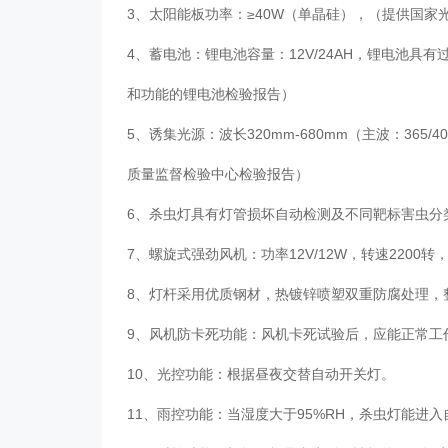
3、太阳能板功率：≥40W（单晶硅），（提供国
4、蓄电池：锂电池容量：12V/24AH，锂电池
和功能的锂电池检验报告）
5、诱集光源：波长320mm-680mm（主波：365/4
质量监督检验中心检验报告）
6、杀虫灯具有灯管损坏自动检测及不同靶标害虫分
7、螺旋式强劲风机：功率12V/12W，转速2200转，
8、灯杆采用优质钢材，热镀锌喷塑双重防腐处理，
9、风机防卡死功能：风机卡死试验后，应能正常工
10、光控功能：根据昼夜交替自动开关灯。
11、雨控功能：当湿度大于95%RH，杀虫灯能进