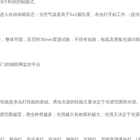
定8个时间控制模式。
灯进入自动休眠状态；当空气温度高于5±2摄氏度，杀虫灯开始工作.（提
，整体牢固，应历时30min震荡试验，不得有短路，电弧及诱集光源闪
部门的物联网监控平台
的性能是杀虫灯性能的基础。诱虫光源的性能主要决定于光谱范围和光强
，光谱范围越宽，诱虫种类越多；光强越大有效面积越大。光强又决定于光
灯、紫外灯、高压汞灯、双波灯、频振灯、节能灯、节能宽谱诱虫灯、L