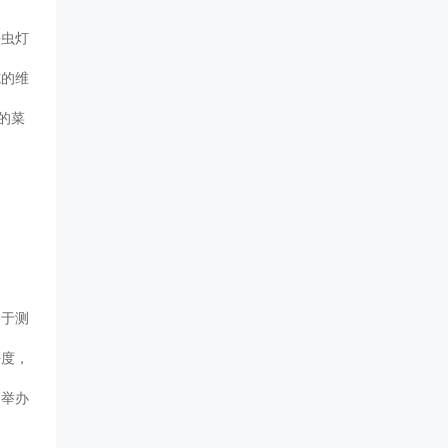
杀虫灯
施的维
的菜
。
用于测
密度，
，举办