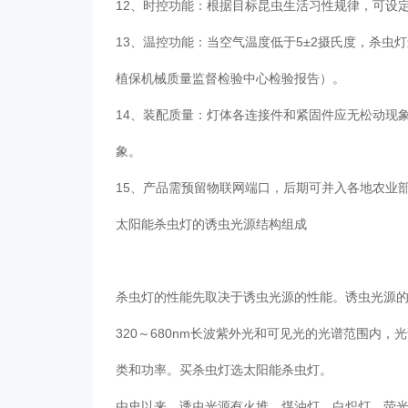
12、时控功能：根据目标昆虫生活习性规律，可设
13、温控功能：当空气温度低于5±2摄氏度，杀虫
植保机械质量监督检验中心检验报告）。
14、装配质量：灯体各连接件和紧固件应无松动现象
象。
15、产品需预留物联网端口，后期可并入各地农业
太阳能杀虫灯的诱虫光源结构组成
杀虫灯的性能先取决于诱虫光源的性能。诱虫光源
320～680nm长波紫外光和可见光的光谱范围内
类和功率。买杀虫灯选太阳能杀虫灯。
由史以来，诱虫光源有火堆、煤油灯、白炽灯、荧光