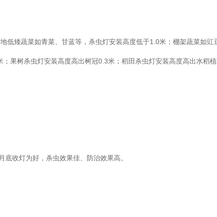
低矮蔬菜如青菜、甘蓝等，杀虫灯安装高度低于1.0米；棚架蔬菜如豇
-1.5米；果树杀虫灯安装高度高出树冠0.3米；稻田杀虫灯安装高度高出水稻
月底收灯为好，杀虫效果佳、防治效果高。