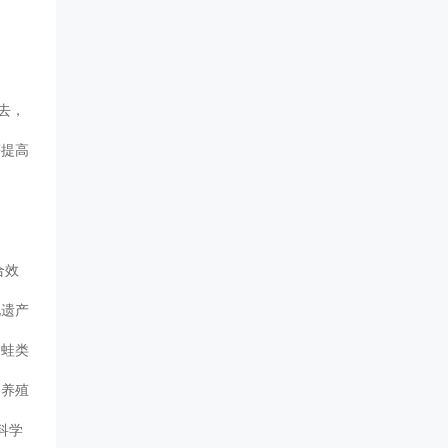
去，
著提高
合效
化遗产
、蛙类
的养殖
科学