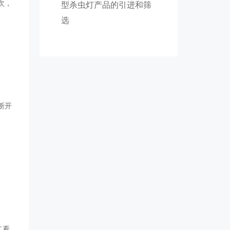
次，
型杀虫灯产品的引进和筛
选
断开
二看