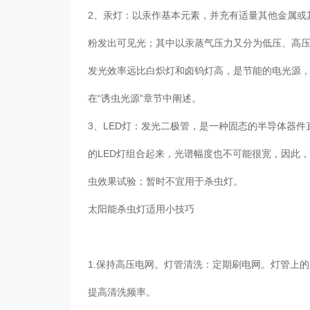
2、汞灯：以汞作基本元素，并充有适量其他金属或
粉发出可见光；其中以汞蒸气压力又分为低压、高
发光效率远比白炽灯和卤钨灯高，是节能的电光源
在“诱虫光源”章节中阐述。
3、LED灯：发光二极管，是一种固态的半导体器
的LED灯组合起来，光谱幅度也不可能很宽，因此，
虫效果试验；暂时不宜用于杀虫灯。
太阳能杀虫灯适用小技巧
1.保持高压电网。灯管清洗：定期刷电网。灯管上
提高清洗频率。