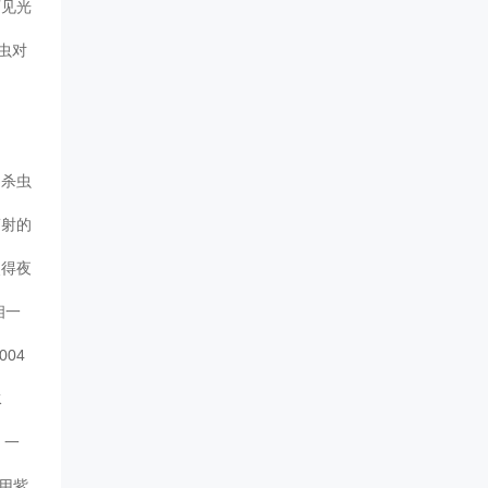
可见光
昆虫对
是杀虫
辐射的
使得夜
相一
04
水
，一
用紫