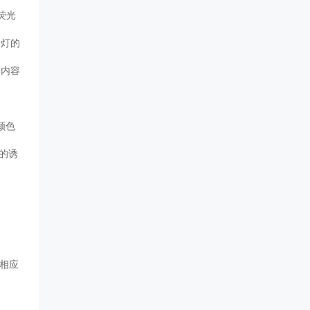
荧光
汞灯的
体内容
颜色
的诱
可相应