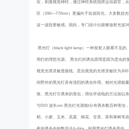
应，刺激视觉神经，通过神经系统指挥运动器官，
区（390—770nm）更偏向于短波段光。大多数趋
这一波段更敏感。因此，专门设计出能够放射光波3
黑光灯（black light lamp）一种发射人眼
用灯的理想光源。 黑光灯的诱虫原理是因为昆虫的复
视觉光谱灵敏度曲线。昆虫视觉的光谱灵敏区为300
间野外的黑光灯具有强烈的诱虫作用。相对光谱能量
致。黑光灯引诱来的害虫，用化学或电的方法加以杀死
匀印O 波长nm 黑光灯光谱能t分布诱杀数百种害
稻、小麦、玉米、高粱、棉花、甘蔗、茶和果树等农
夜的诱杀虫的数高达4~5kg。利用黑光灯诱杀害