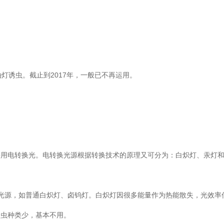
灯诱虫。截止到2017年，一般已不再运用。
采用电转换光。电转换光源根据转换技术的原理又可分为：白炽灯、汞灯
光源，如普通白炽灯、卤钨灯。白炽灯因很多能量作为热能散失，光效率
诱虫种类少，基本不用。