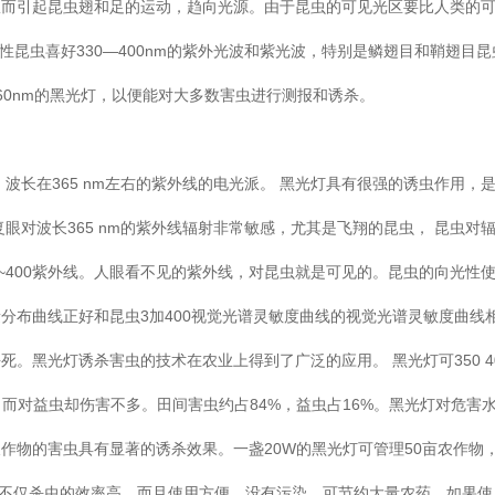
从而引起昆虫翅和足的运动，趋向光源。由于昆虫的可见光区要比人类的
光性昆虫喜好330—400nm的紫外光波和紫光波，特别是鳞翅目和鞘翅目
60nm的黑光灯，以便能对大多数害虫进行测报和诱杀。
看不见的、波长在365 nm左右的紫外线的电光派。 黑光灯具有很强的诱虫作用，
眼对波长365 nm的紫外线辐射非常敏感，尤其是飞翔的昆虫， 昆虫对
~400紫外线。人眼看不见的紫外线，对昆虫就是可见的。昆虫的向光性
分布曲线正好和昆虫3加400视觉光谱灵敏度曲线的视觉光谱灵敏度曲线
。黑光灯诱杀害虫的技术在农业上得到了广泛的应用。 黑光灯可350 40
虫，而对益虫却伤害不多。田间害虫约占84%，益虫占16%。黑光灯对危害
作物的害虫具有显著的诱杀效果。一盏20W的黑光灯可管理50亩农作物
虫，不仅杀虫的效率高，而且使用方便，没有污染，可节约大量农药。如果使