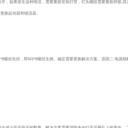
开，如果发生这种情况，需要重新安装灯管，灯头螺纹需要重新焊接;其
是更换起动器和镇流器。
8螺丝失控，即M3*8螺丝生锈。确定需要更换解决方案。原因二:电源线
会减少高压电压的数量。解决方案需要清除杀虫灯高压网孔上的害虫。