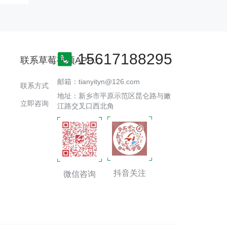
15617188295
联系草莓视频APP官网
邮箱：tianyityn@126.com
联系方式
地址：新乡市平原示范区昆仑路与嫩
立即咨询
江路交叉口西北角
抖音关注
微信咨询