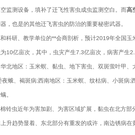
高空监测设备，填补了迁飞性害虫成虫监测空白。而
高
利器，也是的其他迁飞害虫的防治的重要秘密武器。
和科研、教学单位的**会商剖析，预计
2019年全国玉
10亿亩次，其中，虫灾产生7.3亿亩次，病害产生2.
和华北地区：玉米螟、黏虫、地下害虫、双斑萤叶甲、
委夜蛾、褐斑病;西南地区：玉米螟、纹枯病、小斑病;
叶螨。
，棉铃虫近年为害加剧、为害区域扩展，黏虫在北方部
群上升趋势显着、东北部分有重发的或许，南边锈病在