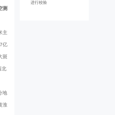
进行校验
空测
米主
7亿
大斑
西北
分地
黄淮