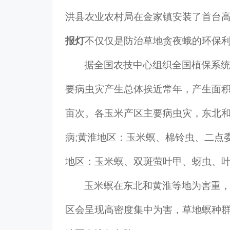
洪县农业农村局在金家镇安装了首台
报灯
不仅仅是防治草地贪夜蛾的环保
据全国农技中心组织全国植保系统
要病虫灾产生总体挨近常年，产生面积为
亩次。各玉米产区主要病虫灾，东北
病;黄淮地区：玉米螟、棉铃虫、二点
地区：玉米螟、双斑萤叶甲、蚜虫、
玉米螟在东北和黄淮等地为害重
区会呈现高密度集中为害，草地螟种