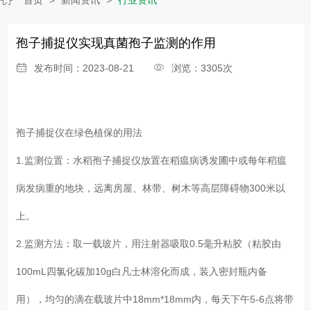
孢子捕捉仪实现真菌孢子监测的作用
发布时间：2023-08-21
浏览：3305次
孢子捕捉仪
在绿色植保的用法
1.监测位置：水稻孢子捕捉仪放置在稻瘟病诱发圃中或每年稻瘟
病发病重的地块，远离房屋、林带、树木等高层障碍物300米以
上。
2.监测方法：取一载玻片，用注射器吸取0.5毫升粘胶（粘胶由
100mL四氯化碳加10g白凡士林溶化而成，装入密封瓶内备
用），均匀的滴在载玻片中18mm*18mm内，每天下午5-6点将带