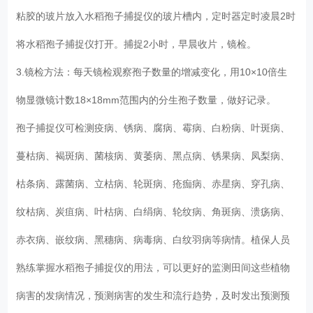
粘胶的玻片放入水稻孢子捕捉仪的玻片槽内，定时器定时凌晨2时
将水稻孢子捕捉仪打开。捕捉2小时，早晨收片，镜检。
3.镜检方法：每天镜检观察孢子数量的增减变化，用10×10倍生
物显微镜计数18×18mm范围内的分生孢子数量，做好记录。
孢子捕捉仪可检测疫病、锈病、腐病、霉病、白粉病、叶斑病、
蔓枯病、褐斑病、菌核病、黄萎病、黑点病、锈果病、凤梨病、
枯条病、露菌病、立枯病、轮斑病、疮痂病、赤星病、穿孔病、
纹枯病、炭疽病、叶枯病、白绢病、轮纹病、角斑病、溃疡病、
赤衣病、嵌纹病、黑穗病、病毒病、白纹羽病等病情。植保人员
熟练掌握水稻孢子捕捉仪的用法，可以更好的监测田间这些植物
病害的发病情况，预测病害的发生和流行趋势，及时发出预测预