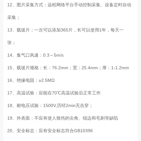
12、图片采集方式：远程网络平台手动控制采集、设备定时自动
采集；
13、载玻片：一次可以添加365片，长可以使用1年，每天一
张；
14、集气口风速：0.3～5m/s
15、载玻片规格：长：76.2mm；宽：25.4mm；厚：1-1.2mm
16、绝缘电阻：≥2.5MΩ
17、高温试验：应能在70℃高温试验后正常工作
18、耐电压试验：1500V,历经2min无击穿；
19、外表面：不应有使人致伤的尖角、锐边和毛刺等缺陷
20、安全标志：应有安全标志符合GB10396