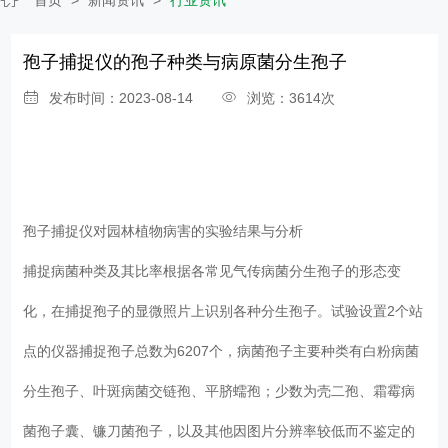
孢子捕捉仪的孢子种类与病原菌分生孢子
发布时间：2023-08-14
浏览：3614次
孢子捕捉仪
对园林植物病害的实验结果与分析
捕捉病菌种类及其比率根据各常见气传病菌分生孢子的形态变
化，在捕捉孢子的显微照片上识别各种分生孢子。试验设置2个站
点的仪器捕捉孢子总数为6207个，病菌孢子主要种类有白粉病菌
分生孢子、叶斑病菌交链孢、平脐蠕孢；少数为壳二孢、霜霉病
菌孢子囊、镰刀菌孢子，以及其他因图片分辨率较低而不鉴定的