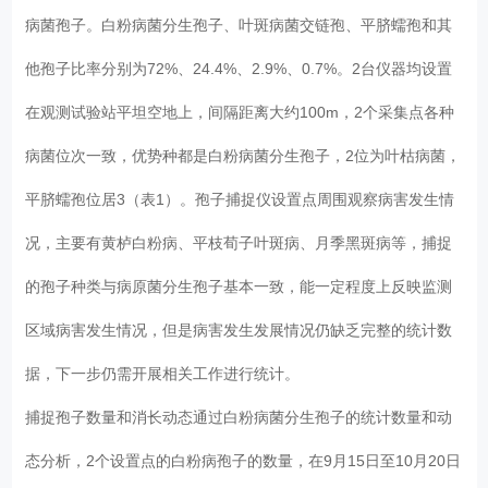
病菌孢子。白粉病菌分生孢子、叶斑病菌交链孢、平脐蠕孢和其
他孢子比率分别为72%、24.4%、2.9%、0.7%。2台仪器均设置
在观测试验站平坦空地上，间隔距离大约100m，2个采集点各种
病菌位次一致，优势种都是白粉病菌分生孢子，2位为叶枯病菌，
平脐蠕孢位居3（表1）。孢子捕捉仪设置点周围观察病害发生情
况，主要有黄栌白粉病、平枝荀子叶斑病、月季黑斑病等，捕捉
的孢子种类与病原菌分生孢子基本一致，能一定程度上反映监测
区域病害发生情况，但是病害发生发展情况仍缺乏完整的统计数
据，下一步仍需开展相关工作进行统计。
捕捉孢子数量和消长动态通过白粉病菌分生孢子的统计数量和动
态分析，2个设置点的白粉病孢子的数量，在9月15日至10月20日