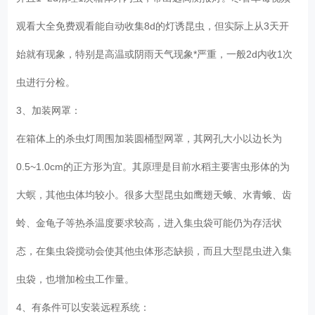
观看大全免费观看能自动收集8d的灯诱昆虫，但实际上从3天开
始就有现象，特别是高温或阴雨天气现象*严重，一般2d内收1次
虫进行分检。
3、加装网罩：
在箱体上的杀虫灯周围加装圆桶型网罩，其网孔大小以边长为
0.5~1.0cm的正方形为宜。其原理是目前水稻主要害虫形体的为
大螟，其他虫体均较小。很多大型昆虫如鹰翅天蛾、水青蛾、齿
蛉、金龟子等热杀温度要求较高，进入集虫袋可能仍为存活状
态，在集虫袋搅动会使其他虫体形态缺损，而且大型昆虫进入集
虫袋，也增加检虫工作量。
4、有条件可以安装远程系统：