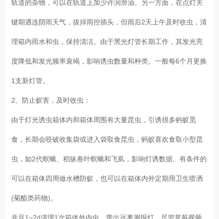
轨道的杂物，可以在轨道上加少许润滑油。另一方面，在点灯关
键期遇连阴雨天气，拔掉雨控插头，但雨后2天上午及时收虫，清
理箱内雨水和虫，保持清洁。由于黑光灯管长期工作，其发光亮
度降低和发光频率衰竭，影响诱虫数量和种类。一般每6个月更换
1支新灯管。
2、防止蚁害，及时收虫：
由于灯光诱虫箱体内和箱体周围有大量昆虫，引诱很多蚂蚁觅
食，长期会咬破收集袋或进入袋取食昆虫，蚂蚁喜欢食取小型昆
虫，如2代螟蛾、稻纵卷叶螟蛾和飞虱，影响灯诱数据。有条件的
可以在箱体四周做水槽防蚁，也可以在箱体内外定期用卫生喷洒
(菊酯类药物)。
并且1~2d清理1次箱体外内虫，带出远离测报灯。尽管草莓视频