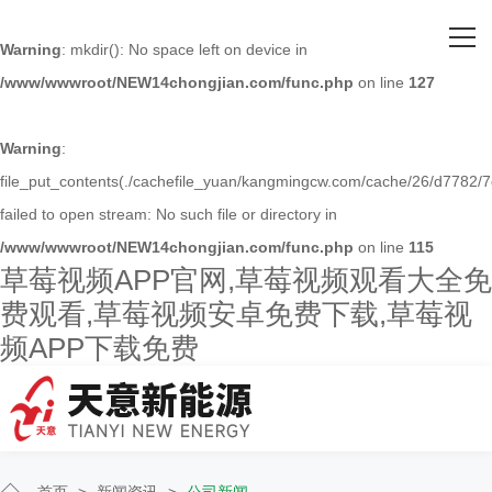
网站首页
Warning
: mkdir(): No space left on device in
/www/wwwroot/NEW14chongjian.com/func.php
on line
127
关于草莓视频APP官网
主营产品
Warning
:
file_put_contents(./cachefile_yuan/kangmingcw.com/cache/26/d7782/7
客户案例
failed to open stream: No such file or directory in
/www/wwwroot/NEW14chongjian.com/func.php
on line
115
人才招聘
草莓视频APP官网,草莓视频观看大全免
费观看,草莓视频安卓免费下载,草莓视
新闻资讯
频APP下载免费
联系草莓视频APP官网
首页
>
新闻资讯
>
公司新闻