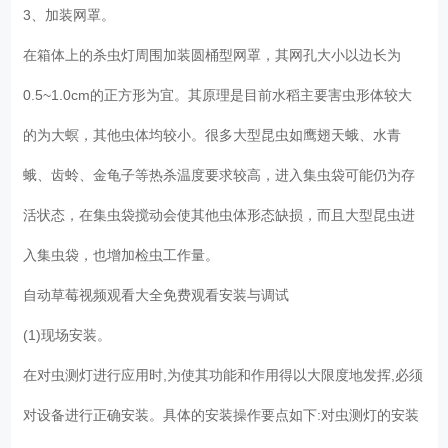
3、加装网罩。
在箱体上的杀虫灯周围加装圆桶型网罩，其网孔大小以边长为
0.5~1.0cm的正方形为宜。其原理是目前水稻主要害虫形体较大
的为大螟，其他虫体均较小。很多大型昆虫如鹰翅天蛾、水青
蛾、齿蛉、金龟子等热杀温度要求较高，进入集虫袋可能仍为存
活状态，在集虫袋搅动会使其他虫体形态缺损，而且大型昆虫进
入集虫袋，也增加检虫工作量。
自动草莓视频观看大全免费观看安装与调试
(1)现场安装。
在对虫测灯进行应用时,为使其功能和作用得以大限度地发挥,必须
对设备进行正确安装。具体的安装操作要点如下:对虫测灯的安装