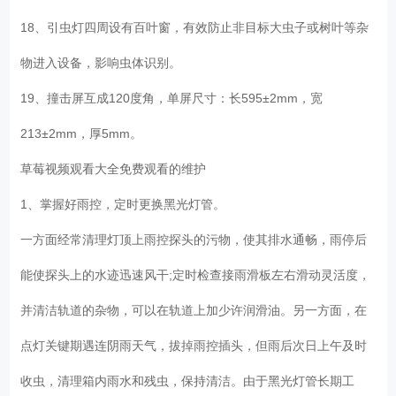
18、引虫灯四周设有百叶窗，有效防止非目标大虫子或树叶等杂
物进入设备，影响虫体识别。
19、撞击屏互成120度角，单屏尺寸：长595±2mm，宽
213±2mm，厚5mm。
草莓视频观看大全免费观看的维护
1、掌握好雨控，定时更换黑光灯管。
一方面经常清理灯顶上雨控探头的污物，使其排水通畅，雨停后
能使探头上的水迹迅速风干;定时检查接雨滑板左右滑动灵活度，
并清洁轨道的杂物，可以在轨道上加少许润滑油。另一方面，在
点灯关键期遇连阴雨天气，拔掉雨控插头，但雨后次日上午及时
收虫，清理箱内雨水和残虫，保持清洁。由于黑光灯管长期工