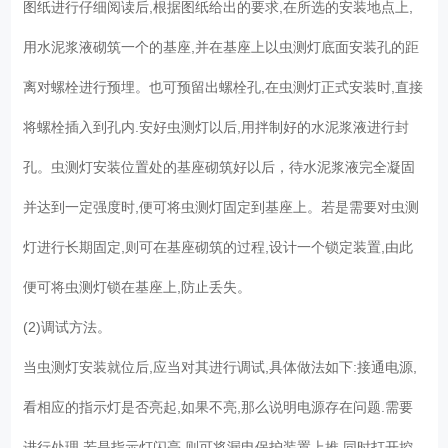
图纸进行仔细阅读后,根据图纸给出的要求,在所选的安装地点上,
用水泥浆液砌筑一个的基座,并在基座上以虫测灯底面安装孔的距
离对螺栓进行预埋。也可预留出螺栓孔,在虫测灯正式安装时,直接
将螺栓插入到孔内.安好虫测灯以后,用拌制好的水泥浆液进行封
孔。虫测灯安装位置处的基座砌筑好以后，待水泥浆液完全凝固
并达到一定强度时,便可将虫测灯固定到基座上。若是需要对虫测
灯进行长期固定,则可在基座砌筑的过程,设计一个锁定装置,由此
便可将虫测灯锁在基座上,防止丢失。
(2)调试方法。
当虫测灯安装就位后,应当对其进行调试,具体做法如下:接通电源,
看相应的指示灯是否亮起,如果不亮,那么说明电源存在问题.需要
进行处理,若是指示灯闪亮,则可将漏电保护装置上推,同时打开控