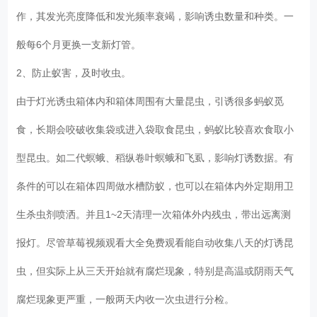
作，其发光亮度降低和发光频率衰竭，影响诱虫数量和种类。一
般每6个月更换一支新灯管。
2、防止蚁害，及时收虫。
由于灯光诱虫箱体内和箱体周围有大量昆虫，引诱很多蚂蚁觅
食，长期会咬破收集袋或进入袋取食昆虫，蚂蚁比较喜欢食取小
型昆虫。如二代螟蛾、稻纵卷叶螟蛾和飞虱，影响灯诱数据。有
条件的可以在箱体四周做水槽防蚁，也可以在箱体内外定期用卫
生杀虫剂喷洒。并且1~2天清理一次箱体外内残虫，带出远离测
报灯。尽管草莓视频观看大全免费观看能自动收集八天的灯诱昆
虫，但实际上从三天开始就有腐烂现象，特别是高温或阴雨天气
腐烂现象更严重，一般两天内收一次虫进行分检。