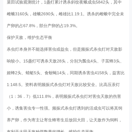
菜田试验观测统计，1盏灯累计诱杀斜纹夜蛾成虫5842头，其中
雌蛾3160头，雄蛾2690头，雌雄比1.19:1。诱杀的雌蛾中完全未
产卵的占67.8%，部分产卵的占19.3%。
保护天敌，维护生态平衡
杀虫灯本身并不能选择害虫或益虫，但是频振式杀虫灯对天敌影
响较小。15盏灯可诱杀天敌28头，分别为瓢虫4头、子茧蜂3头、
姬蜂2头、蜻蜓5头、食蚜蝇14头，同期诱杀害虫4158头，益害比
1:148.5。资料表明频振式杀虫灯对天敌比较安全。比高压汞灯
（1：36．7）低111.8%，表明频振式杀虫灯对害虫天敌的伤害
小，诱集害虫专一性强。频振式杀虫灯诱到的活成虫可以将其饲
养产卵，作为寄主让寄生蜂寄生后放回大田，让天敌作为饲料，
有利于大田天敌种群数量的增长，维护生态平衡。