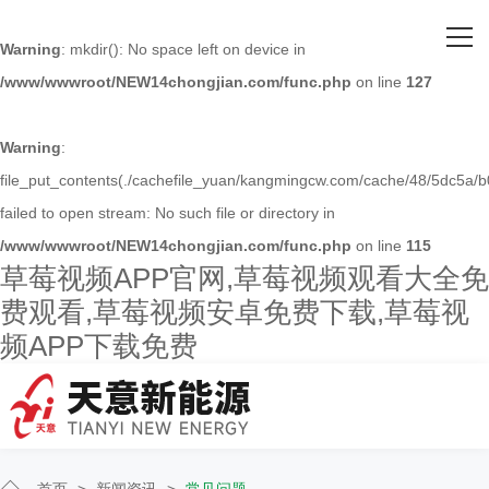
网站首页
Warning
: mkdir(): No space left on device in
/www/wwwroot/NEW14chongjian.com/func.php
on line
127
关于草莓视频APP官网
主营产品
Warning
:
file_put_contents(./cachefile_yuan/kangmingcw.com/cache/48/5dc5a/b
客户案例
failed to open stream: No such file or directory in
/www/wwwroot/NEW14chongjian.com/func.php
on line
115
人才招聘
草莓视频APP官网,草莓视频观看大全免
费观看,草莓视频安卓免费下载,草莓视
新闻资讯
频APP下载免费
联系草莓视频APP官网
首页
>
新闻资讯
>
常见问题