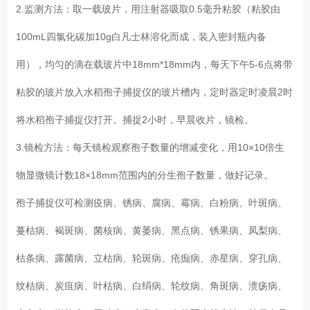
2.监测方法：取一载玻片，用注射器吸取0.5毫升粘胶（粘胶由
100mL四氯化碳加10g白凡士林溶化而成，装入密封瓶内备
用），均匀的滴在载玻片中18mm*18mm内，每天下午5-6点将带
粘胶的玻片放入水稻孢子捕捉仪的玻片槽内，定时器定时凌晨2时
将水稻孢子捕捉仪打开。捕捉2小时，早晨收片，镜检。
3.镜检方法：每天镜检观察孢子数量的增减变化，用10×10倍生
物显微镜计数18×18mm范围内的分生孢子数量，做好记录。
孢子捕捉仪可检测疫病、锈病、腐病、霉病、白粉病、叶斑病、
蔓枯病、褐斑病、菌核病、黄萎病、黑点病、锈果病、凤梨病、
枯条病、露菌病、立枯病、轮斑病、疮痂病、赤星病、穿孔病、
纹枯病、炭疽病、叶枯病、白绢病、轮纹病、角斑病、溃疡病、