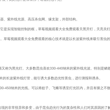
制器、紫外线光源、高压杀虫网、缘支架，外部结构。
，它是实现智能控制的枢，草莓视频观看大全免费观看天黑开灯，天亮关
的。草莓视频观看大全免费观看的核心技术就是以长波紫外线来吸引害虫
源又称为黑光灯。大多数昆虫喜欢330-440纳米的紫外线光波。特别是鳞
纳米的长波紫外线灯管，能引诱大多数趋光性害虫，进行测报和诱杀。
00-450纳米的光线。可以将蚊子、飞蛾等诱至灯光区内，并且有驱之不
表现的非常怪异和多变，由于昆虫趋光行为的复杂性和人们对其原因的了