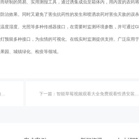
计而研制的简易、实用测报工具，通过诱集成虫至箱体内，用内置的农药
了防治效果。同时又避免了害虫抗药性的发生和喷洒农药对害虫天敌的误
温度湿度、光照等多种传感器接口，在需要时监测环境参数，并可通过GP
该灯预留多种接口，为虫情的可视化、在线实时监测提供支持。广泛应用
、果园、城镇绿化、检疫等领域。
点
下一篇：
智能草莓视频观看大全免费观看性诱安装距离的相关知识