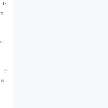
，扑
及对
0—
集、分
所诱