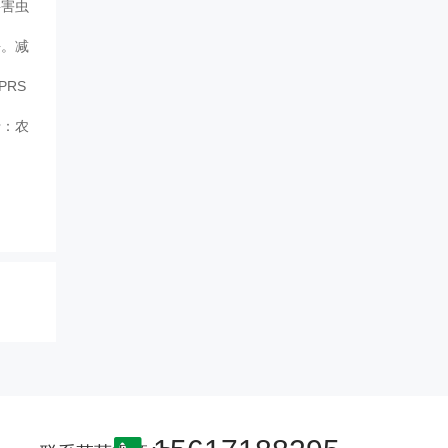
将害虫
杀。减
RS
于：农