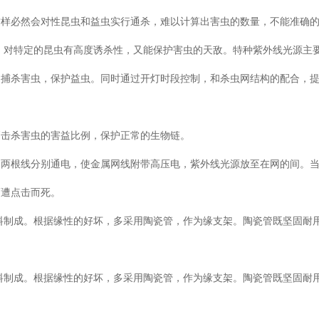
这样必然会对性昆虫和益虫实行通杀，难以计算出害虫的数量，不能准确
，对特定的昆虫有高度诱杀性，又能保护害虫的天敌。特种紫外线光源主
的捕杀害虫，保护益虫。同时通过开灯时段控制，和杀虫网结构的配合，
高击杀害虫的害益比例，保护正常的生物链。
。两根线分别通电，使金属网线附带高压电，紫外线光源放至在网的间。
而遭点击而死。
料制成。根据缘性的好坏，多采用陶瓷管，作为缘支架。陶瓷管既坚固耐
料制成。根据缘性的好坏，多采用陶瓷管，作为缘支架。陶瓷管既坚固耐