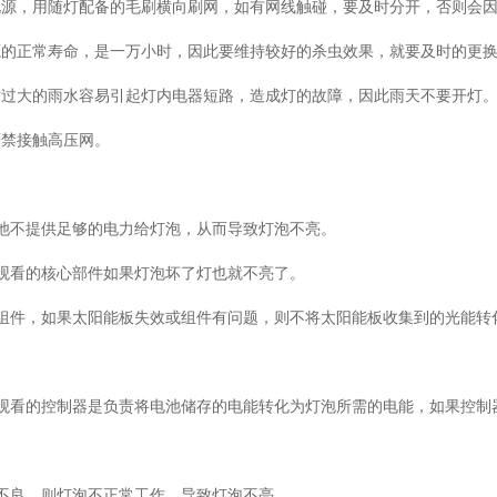
电源，用随灯配备的毛刷横向刷网，如有网线触碰，要及时分开，否则会
源的正常寿命，是一万小时，因此要维持较好的杀虫效果，就要及时的更
时过大的雨水容易引起灯内电器短路，造成灯的故障，因此雨天不要开灯
严禁接触高压网。
因
电池不提供足够的电力给灯泡，从而导致灯泡不亮。
费观看的核心部件如果灯泡坏了灯也就不亮了。
组件，如果太阳能板失效或组件有问题，则不将太阳能板收集到的光能转
观看的控制器是负责将电池储存的电能转化为灯泡所需的电能，如果控制
接不良，则灯泡不正常工作，导致灯泡不亮。