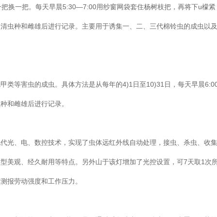
换一把。每天早晨5:30—7:00用纱窗网袋套住杨树枝把，再将下u檬紧
分清虫种和雌雄后进行记录。主要用于诱集一、二、三代棉铃虫的成虫以
等害虫的成虫。具体方法是从每年的4)1日至10)31日，每天早晨6:0
清虫种和雌雄后进行记录。
现代光、电、数控技术，实现了虫体远红外线自动处理，接虫、杀虫、收
型美观、经久耐用等特点。另外山于该灯增加了光控设置，可7天取1次
了测报劳动强度和工作压力。