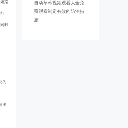
因短路
自动草莓视频观看大全免
费观看制定有效的防治措
换灯
施
。同时
化为
器出