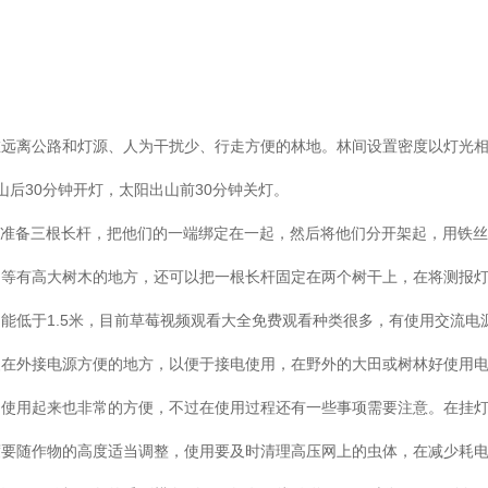
在远离公路和灯源、人为干扰少、行走方便的林地。林间设置密度以灯光
山后30分钟开灯，太阳出山前30分钟关灯。
以准备三根长杆，把他们的一端绑定在一起，然后将他们分开架起，用铁
园等有高大树木的地方，还可以把一根长杆固定在两个树干上，在将测报
能低于1.5米，目前草莓视频观看大全免费观看种类很多，有使用交流电
装在外接电源方便的地方，以便于接电使用，在野外的大田或树林好使用
，使用起来也非常的方便，不过在使用过程还有一些事项需要注意。在挂
度要随作物的高度适当调整，使用要及时清理高压网上的虫体，在减少耗