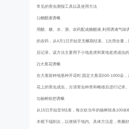
常见的害虫测报工具以及使用方法
1)糖醋液诱蛾
用醋、糖、水、酒、农药配成糖醋液,利用诱液气味诱集害虫
的农药，从4月1日开始至无蛾期结束。1次用全量，以
后记录。该方法主要用于小地老虎和黄地老虎成虫
2)大葱花诱蛾
在大葱留种地葱种开花时,固定大葱花500-1000朵
花上的害虫成虫，分清害虫种类和雌雄后进行记录
3)杨树枝把诱蛾
从15日开始至9结束，每次砍当年的杨树枝条100
木棍下端削尖，以便插于地内。具体方法是，将捆好