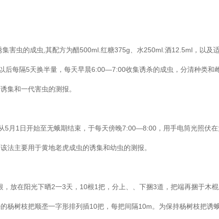
的成虫,其配方为醋500ml.红糖375g、水250ml.酒12.5ml，以及
后每隔5天换半量，每天早晨6:00—7:00收集诱杀的成虫，分清种类和
的诱集和一代害虫的测报。
，从5月1日开始至无蛾期结束，于每天傍晚7:00—8:00，用手电筒光照伏
。该法主要用于黄地老虎成虫的诱集和幼虫的测报。
余根，放在阳光下晒2一3天，10根1把，分上、、下捆3道，把端再捆于木
的杨树枝把顺垄一字形排列插10把，每把间隔10m。为保持杨树枝把诱