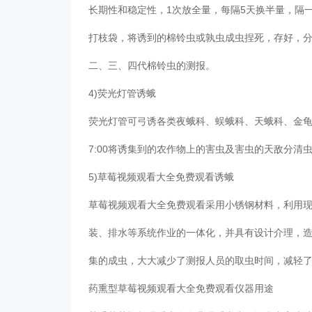
长期性和稳定性，1次放全量，每隔5天换半量，隔一把
打枝袋，将诱到的棉铃虫或孰虫成虫捏死，存好，
二、三、四代棉铃虫的测报。
4)荧光灯管诱蛾
荧光灯管可弓诱各类夜蛾科、蜈蛾科、天蛾科、金龟甲类
7:00将诱集到的农作物上的害虫及害虫的天敌分
5)草莓视频观看大全免费观看诱蛾
草莓视频观看大全免费观看采用小锈钢材料，利用
装、排水等系统作业的一体化，并具有设计介理，造
集的成虫，大大减少了测报人员的取虫时间，减轻
药熏型草莓视频观看大全免费观看仪器用途