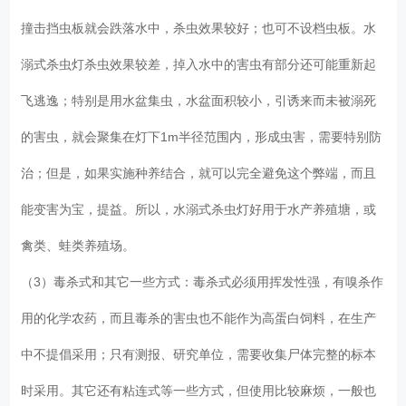
撞击挡虫板就会跌落水中，杀虫效果较好；也可不设档虫板。水
溺式杀虫灯杀虫效果较差，掉入水中的害虫有部分还可能重新起
飞逃逸；特别是用水盆集虫，水盆面积较小，引诱来而未被溺死
的害虫，就会聚集在灯下1m半径范围内，形成虫害，需要特别防
治；但是，如果实施种养结合，就可以完全避免这个弊端，而且
能变害为宝，提益。所以，水溺式杀虫灯好用于水产养殖塘，或
禽类、蛙类养殖场。
（3）毒杀式和其它一些方式：毒杀式必须用挥发性强，有嗅杀作
用的化学农药，而且毒杀的害虫也不能作为高蛋白饲料，在生产
中不提倡采用；只有测报、研究单位，需要收集尸体完整的标本
时采用。其它还有粘连式等一些方式，但使用比较麻烦，一般也