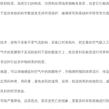
关联和联系。虽然它们的构造、功用和应用场景都略有差异，但是它们都
力于提供有效的科学数据来支持环境保护、健康研究和基础科学研究等方
新技术，使孢子采集不受气流影响，采集口对准风向，把定量的空气吸入
空气中的真菌孢子及花粉粘到下面的载玻片上，然后拿到实验室进行培养
是否达到引起农作物病害的程度。
的难题，可以准确捕捉到空气中的病菌孢子，为预测和预防病害流行、传
确定用药种类、用药量，避免农药的滥用、误用，耽误病害的有效防治，
得良好的经济效益。
终导致产量降低、品质恶劣、甚至是死亡的现象，需要及时采取措施进行