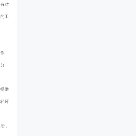
具有对
面的工
工作
和分
染提供
减轻环
防治，