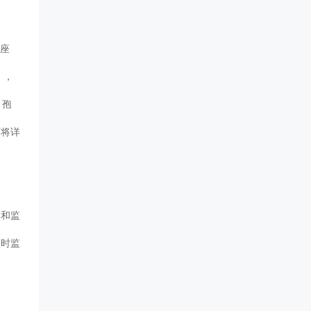
插座
），
。孢
下将详
器和监
实时监