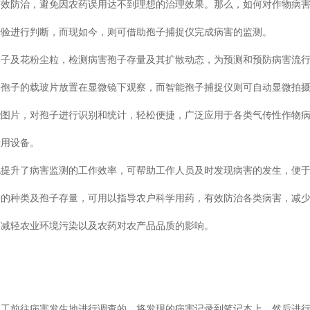
有效防治，避免因农药误用达不到理想的治理效果。那么，如何对作物病
经验进行判断，而现如今，则可借助孢子捕捉仪完成病害的监测。
孢子及花粉尘粒，检测病害孢子存量及其扩散动态，为预测和预防病害流
集孢子的载玻片放置在显微镜下观察，而智能孢子捕捉仪则可自动显微拍
些图片，对孢子进行识别和统计，轻松便捷，广泛应用于各类气传性作物
专用设备。
也提升了病害监测的工作效率，可帮助工作人员及时发现病害的发生，便
子的种类及孢子存量，可用以指导农户科学用药，有效防治各类病害，减
而减轻农业环境污染以及农药对农产品品质的影响。
人工前往病害发生地进行调查的，将发现的病害记录到笔记本上，然后进