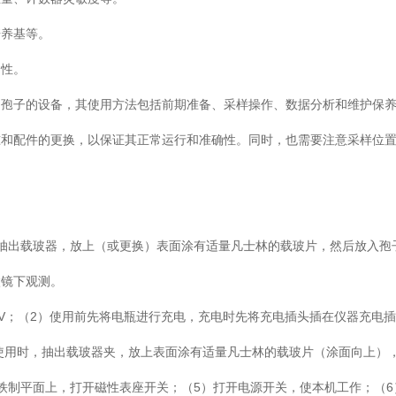
培养基等。
定性。
物孢子的设备，其使用方法包括前期准备、采样操作、数据分析和维护保
准和配件的更换，以保证其正常运行和准确性。同时，也需要注意采样位
抽出载玻器，放上（或更换）表面涂有适量凡士林的载玻片，然后放入孢
微镜下观测。
2V；（2）使用前先将电瓶进行充电，充电时先将充电插头插在仪器充电
3）使用时，抽出载玻器夹，放上表面涂有适量凡士林的载玻片（涂面向上）
铁制平面上，打开磁性表座开关；（5）打开电源开关，使本机工作；（6