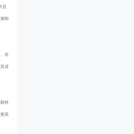
并且
检测和
获、存
对其进
溶胶样
有更高