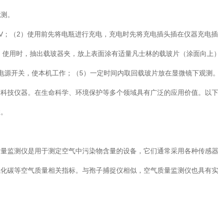
观测。
2V；（2）使用前先将电瓶进行充电，充电时先将充电插头插在仪器充电
（3）使用时，抽出载玻器夹，放上表面涂有适量凡士林的载玻片（涂面向上
电源开关，使本机工作；（5）一定时间内取回载玻片放在显微镜下观测
高科技仪器。在生命科学、环境保护等多个领域具有广泛的应用价值。以
联。
质量监测仪是用于测定空气中污染物含量的设备，它们通常采用各种传感
氧化碳等空气质量相关指标。与孢子捕捉仪相似，空气质量监测仪也具有