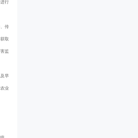
害进行
行、传
摄获取
病害监
于及早
少农业
行统