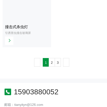
撞击式杀虫灯
查
引诱害虫撞击玻璃屏
看
更
多
1
2
3
15903880052
邮箱：tianyityn@126.com