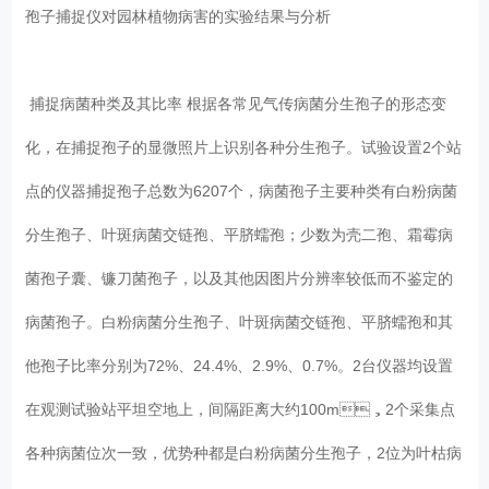
孢子捕捉仪对园林植物病害的实验结果与分析
捕捉病菌种类及其比率 根据各常见气传病菌分生孢子的形态变
化，在捕捉孢子的显微照片上识别各种分生孢子。试验设置2个站
点的仪器捕捉孢子总数为6207个，病菌孢子主要种类有白粉病菌
分生孢子、叶斑病菌交链孢、平脐蠕孢；少数为壳二孢、霜霉病
菌孢子囊、镰刀菌孢子，以及其他因图片分辨率较低而不鉴定的
病菌孢子。白粉病菌分生孢子、叶斑病菌交链孢、平脐蠕孢和其
他孢子比率分别为72%、24.4%、2.9%、0.7%。2台仪器均设置
在观测试验站平坦空地上，间隔距离大约100m，2个采集点
各种病菌位次一致，优势种都是白粉病菌分生孢子，2位为叶枯病