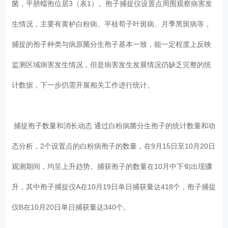
菌，平脐蠕孢位居3（表1）。孢子捕捉仪设置点周围观察病害发
生情况，主要有黄栌白粉病、平枝荀子叶斑病、月季黑斑病等，
捕捉的孢子种类与病原菌分生孢子基本一致，能一定程度上反映
监测区域病害发生情况，但是病害发生发展情况仍缺乏完整的统
计数据，下一步仍需开展相关工作进行统计。
捕捉孢子数量和消长动态 通过白粉病菌分生孢子的统计数量和动
态分析，2个设置点的白粉病孢子的数量，在9月15日至10月20日
观测期间，均呈上升趋势。捕获孢子的数量在10月中下旬出现骤
升，其中孢子捕捉仪A在10月19日单日捕获量达418个，孢子捕捉
仪B在10月20日单日捕获量达340个。