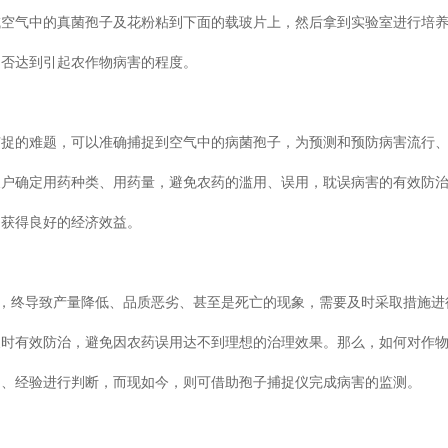
长区域空气中的真菌孢子及花粉粘到下面的载玻片上，然后拿到实验室进行培
测是否达到引起农作物病害的程度。
的难题，可以准确捕捉到空气中的病菌孢子，为预测和预防病害流行
用药种类、用药量，避免农药的滥用、误用，耽误病害的有效防治
户获得良好的经济效益。
终导致产量降低、品质恶劣、甚至是死亡的现象，需要及时采取措施
便于及时有效防治，避免因农药误用达不到理想的治理效果。那么，如何对作
、经验进行判断，而现如今，则可借助孢子捕捉仪完成病害的监测。