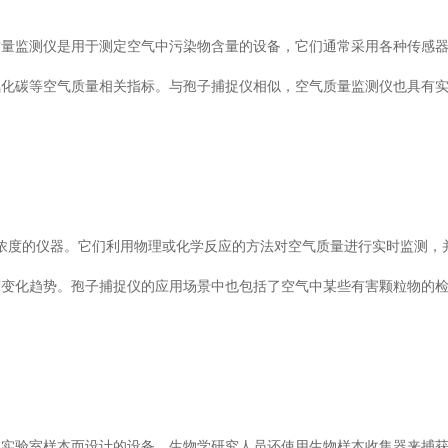
量监测仪是用于测定空气中污染物含量的设备，它们通常采用各种传感
气和二氧化碳等空气质量相关指标。与孢子捕捉仪相似，空气质量监测仪也具有
的仪器。它们利用物理或化学反应的方法对空气质量进行实时监测，
化趋势。孢子捕捉仪的应用场景中也包括了空气中某些有害颗粒物的
床和实验室样本而设计的设备。生物学研究人员还使用生物样本收集器来捕获