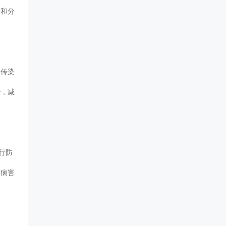
养和分
、传染
，减
进行防
物病害