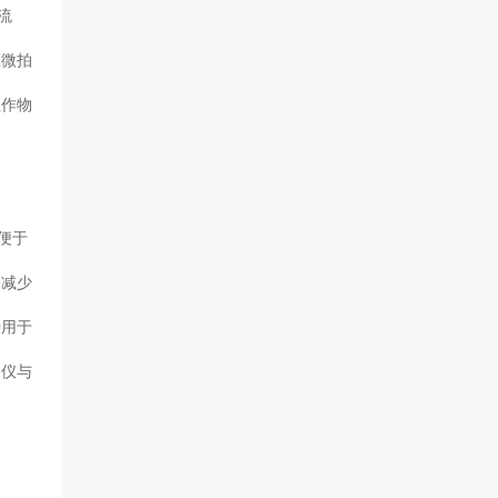
流
显微拍
性作物
，便于
，减少
种用于
捉仪与