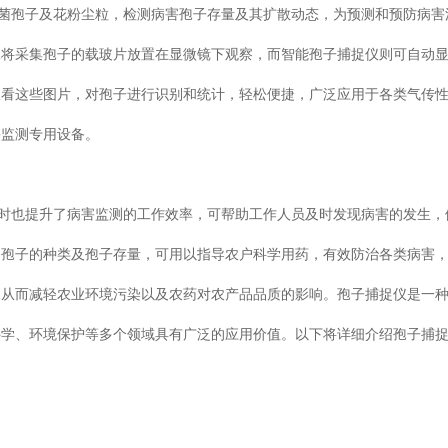
及花粉尘粒，检测病害孢子存量及其扩散动态，为预测和预防病害
需要人工将采集孢子的载玻片放置在显微镜下观察，而智能孢子捕捉仪则可自动
这些图片，对孢子进行识别和统计，轻松便捷，广泛应用于各类气传
测专用设备。
提升了病害监测的工作效率，可帮助工作人员及时发现病害的发生
辨明孢子的种类及孢子存量，可用以指导农户科学用药，有效防治各类病害
，从而减轻农业环境污染以及农药对农产品品质的影响。孢子捕捉仪是一
科学、环境保护等多个领域具有广泛的应用价值。以下将详细介绍孢子捕